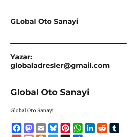
GLobal Oto Sanayi
Yazar:
globaladresler@gmail.com
Global Oto Sanayi
Global Oto Sanayi
F
M
E
B
Pi
W
Li
R
T